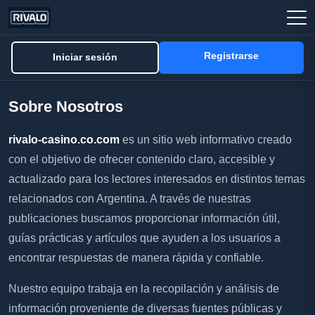
Registrarse
Iniciar sesión
Sobre Nosotros
rivalo-casino.co.com
es un sitio web informativo creado
con el objetivo de ofrecer contenido claro, accesible y
actualizado para los lectores interesados en distintos temas
relacionados con Argentina. A través de nuestras
publicaciones buscamos proporcionar información útil,
guías prácticas y artículos que ayuden a los usuarios a
encontrar respuestas de manera rápida y confiable.
Nuestro equipo trabaja en la recopilación y análisis de
información proveniente de diversas fuentes públicas y