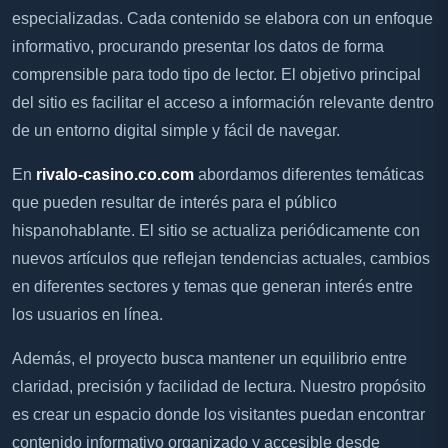
especializadas. Cada contenido se elabora con un enfoque
informativo, procurando presentar los datos de forma
comprensible para todo tipo de lector. El objetivo principal
del sitio es facilitar el acceso a información relevante dentro
de un entorno digital simple y fácil de navegar.
En
rivalo-casino.co.com
abordamos diferentes temáticas
que pueden resultar de interés para el público
hispanohablante. El sitio se actualiza periódicamente con
nuevos artículos que reflejan tendencias actuales, cambios
en diferentes sectores y temas que generan interés entre
los usuarios en línea.
Además, el proyecto busca mantener un equilibrio entre
claridad, precisión y facilidad de lectura. Nuestro propósito
es crear un espacio donde los visitantes puedan encontrar
contenido informativo organizado y accesible desde